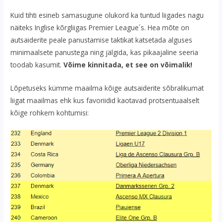
Kuid tihti esineb samasugune olukord ka tuntud liigades nagu
näiteks Inglise kõrgliigas Premier League´s. Hea mõte on
autsaiderite peale panustamise taktikat katsetada alguses
minimaalsete panustega ning jälgida, kas pikaajaline seeria
toodab kasumit.
Võime kinnitada, et see on võimalik!
Lõpetuseks kümme maailma kõige autsaiderite sõbralikumat
liigat maailmas ehk kus favoriidid kaotavad protsentuaalselt
kõige rohkem kohtumisi: