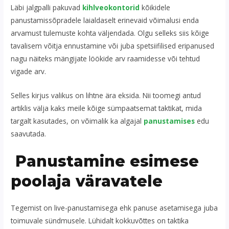
Läbi jalgpalli pakuvad
kihlveokontorid
kõikidele
panustamissõpradele laialdaselt erinevaid võimalusi enda
arvamust tulemuste kohta väljendada. Olgu selleks siis kõige
tavalisem võitja ennustamine või juba spetsiifilised eripanused
nagu näiteks mängijate löökide arv raamidesse või tehtud
vigade arv.
Selles kirjus valikus on lihtne ära eksida. Nii toomegi antud
artiklis välja kaks meile kõige sümpaatsemat taktikat, mida
targalt kasutades, on võimalik ka algajal
panustamises
edu
saavutada.
Panustamine esimese
poolaja väravatele
Tegemist on live-panustamisega ehk panuse asetamisega juba
toimuvale sündmusele. Lühidalt kokkuvõttes on taktika