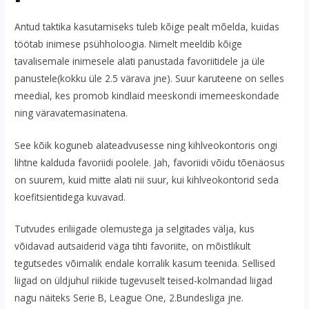
Antud taktika kasutamiseks tuleb kõige pealt mõelda, kuidas
töötab inimese psühholoogia. Nimelt meeldib kõige
tavalisemale inimesele alati panustada favoriitidele ja üle
panustele(kokku üle 2.5 värava jne). Suur karuteene on selles
meedial, kes promob kindlaid meeskondi imemeeskondade
ning väravatemasinatena.
See kõik koguneb alateadvusesse ning kihlveokontoris ongi
lihtne kalduda favoriidi poolele. Jah, favoriidi võidu tõenäosus
on suurem, kuid mitte alati nii suur, kui kihlveokontorid seda
koefitsientidega kuvavad.
Tutvudes eriliigade olemustega ja selgitades välja, kus
võidavad autsaiderid väga tihti favoriite, on mõistlikult
tegutsedes võimalik endale korralik kasum teenida. Sellised
liigad on üldjuhul riikide tugevuselt teised-kolmandad liigad
nagu näiteks Serie B, League One, 2.Bundesliga jne.