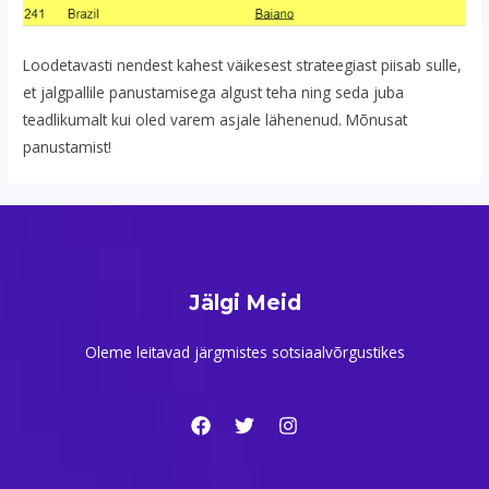
Loodetavasti nendest kahest väikesest strateegiast piisab sulle,
et jalgpallile panustamisega algust teha ning seda juba
teadlikumalt kui oled varem asjale lähenenud. Mõnusat
panustamist!
Jälgi Meid
Oleme leitavad järgmistes sotsiaalvõrgustikes