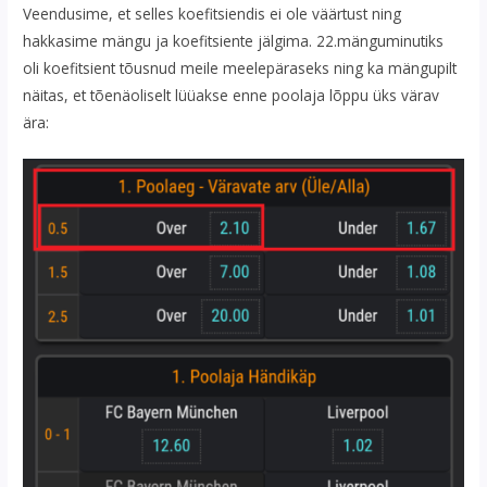
Veendusime, et selles koefitsiendis ei ole väärtust ning
hakkasime mängu ja koefitsiente jälgima. 22.mänguminutiks
oli koefitsient tõusnud meile meelepäraseks ning ka mängupilt
näitas, et tõenäoliselt lüüakse enne poolaja lõppu üks värav
ära: