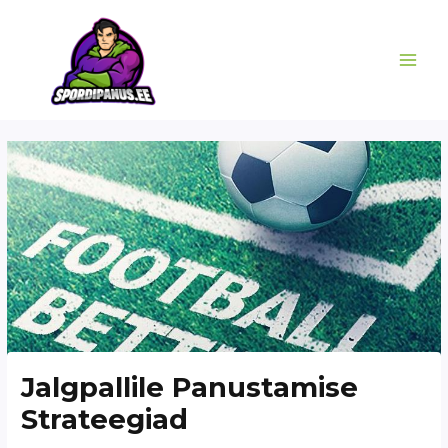
Skip
MAI
to
ME
content
Jalgpallile Panustamise
Strateegiad