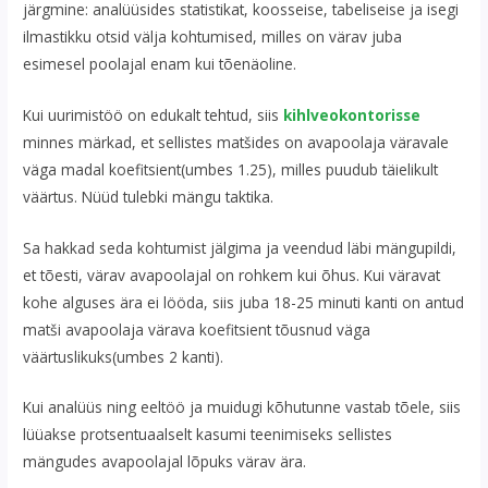
järgmine: analüüsides statistikat, koosseise, tabeliseise ja isegi
ilmastikku otsid välja kohtumised, milles on värav juba
esimesel poolajal enam kui tõenäoline.
Kui uurimistöö on edukalt tehtud, siis
kihlveokontorisse
minnes märkad, et sellistes matšides on avapoolaja väravale
väga madal koefitsient(umbes 1.25), milles puudub täielikult
väärtus. Nüüd tulebki mängu taktika.
Sa hakkad seda kohtumist jälgima ja veendud läbi mängupildi,
et tõesti, värav avapoolajal on rohkem kui õhus. Kui väravat
kohe alguses ära ei lööda, siis juba 18-25 minuti kanti on antud
matši avapoolaja värava koefitsient tõusnud väga
väärtuslikuks(umbes 2 kanti).
Kui analüüs ning eeltöö ja muidugi kõhutunne vastab tõele, siis
lüüakse protsentuaalselt kasumi teenimiseks sellistes
mängudes avapoolajal lõpuks värav ära.